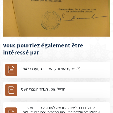
Vous pourriez également être
intéressé par
פנקס הפלוגה, המדבר המערבי 1942 (?)
החייל שומן, הגדוד העברי השני
איחולי ברכה לשנה החדשה למורה יעקב בן עמי
מהתלמידה יולנדה לוזון, בית הספר העברי בבנגזי, לוב