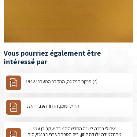
Vous pourriez également être
intéressé par
פנקס הפלוגה, המדבר המערבי 1942 (?)
החייל שומן, הגדוד העברי השני
איחולי ברכה לשנה החדשה למורה יעקב בן עמי
מהתלמידה יולנדה לוזון, בית הספר העברי בבנגזי, לוב