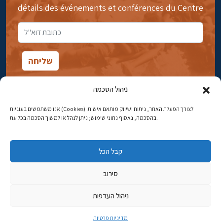
détails des événements et conférences du Centre
ניהול הסכמה
אנו משתמשים בעוגיות (Cookies) לצורך הפעלת האתר, ניתוח ושיווק מותאם אישית.
14rue Ibn Gavirol, Rehavia, Jérusalem
בהסכמה, נאסוף נתוני שימוש; ניתן לנהל או למשוך הסכמה בכל עת.
Téléphone:
02-5398869
קבל הכל
Adresse électronique:
najww2@ybz.org.il
סירוב
Tous droits réservés -© Yitzhak Ben-Zvi Jérusalem
ניהול העדפות
פיתוח אתרים
מדיניות פרטיות