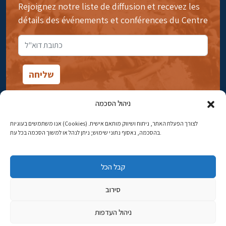
Rejoignez notre liste de diffusion et recevez les
détails des événements et conférences du Centre
ניהול הסכמה
אנו משתמשים בעוגיות (Cookies) לצורך הפעלת האתר, ניתוח ושיווק מותאם אישית.
14rue Ibn Gavirol, Rehavia, Jérusalem
בהסכמה, נאסוף נתוני שימוש; ניתן לנהל או למשוך הסכמה בכל עת.
Téléphone:
02-5398869
קבל הכל
Adresse électronique:
najww2@ybz.org.il
סירוב
Tous droits réservés -© Yitzhak Ben-Zvi Jérusalem
ניהול העדפות
פיתוח אתרים