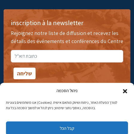
inscription à la newsletter
Rejoignez notre liste de diffusion et recevez les
détails des événements et conférences du Centre
ניהול הסכמה
אנו משתמשים בעוגיות (Cookies) לצורך הפעלת האתר, ניתוח ושיווק מותאם אישית.
14rue Ibn Gavirol, Rehavia, Jérusalem
בהסכמה, נאסוף נתוני שימוש; ניתן לנהל או למשוך הסכמה בכל עת.
Téléphone:
02-5398869
קבל הכל
Adresse électronique:
najww2@ybz.org.il