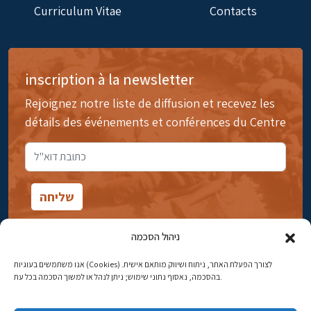
Curriculum Vitae
Contacts
inscription à la newsletter
Rejoignez notre liste de diffusion et recevez les
détails des événements et conférences du Centre
ניהול הסכמה
אנו משתמשים בעוגיות (Cookies) לצורך הפעלת האתר, ניתוח ושיווק מותאם אישית.
14rue Ibn Gavirol, Rehavia, Jérusalem
בהסכמה, נאסוף נתוני שימוש; ניתן לנהל או למשוך הסכמה בכל עת.
Téléphone:
02-5398869