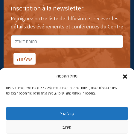
inscription à la newsletter
Rejoignez notre liste de diffusion et recevez les
détails des événements et conférences du Centre
ניהול הסכמה
אנו משתמשים בעוגיות (Cookies) לצורך הפעלת האתר, ניתוח ושיווק מותאם אישית.
14rue Ibn Gavirol, Rehavia, Jérusalem
בהסכמה, נאסוף נתוני שימוש; ניתן לנהל או למשוך הסכמה בכל עת.
Téléphone:
02-5398869
קבל הכל
Adresse électronique:
najww2@ybz.org.il
סירוב