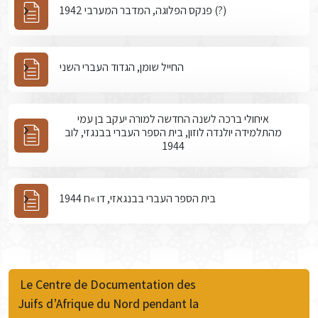
פנקס הפלוגה, המדבר המערבי 1942 (?)
החייל שומן, הגדוד העברי השני
איחולי ברכה לשנה החדשה למורה יעקב בן עמי
מהתלמידה יולנדה לוזון, בית הספר העברי בבנגזי, לוב
1944
בית הספר העברי בבנגאזי, דו »ח 1944
Le Centre de Documentation des
Juifs d’Afrique du Nord pendant la