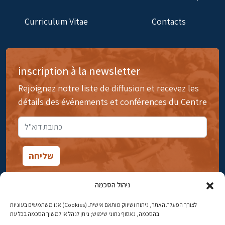
Curriculum Vitae
Contacts
inscription à la newsletter
Rejoignez notre liste de diffusion et recevez les
détails des événements et conférences du Centre
ניהול הסכמה
אנו משתמשים בעוגיות (Cookies) לצורך הפעלת האתר, ניתוח ושיווק מותאם אישית.
14rue Ibn Gavirol, Rehavia, Jérusalem
בהסכמה, נאסוף נתוני שימוש; ניתן לנהל או למשוך הסכמה בכל עת.