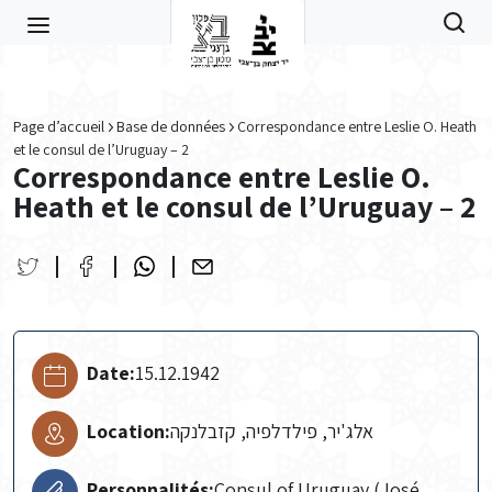
Skip to main content
Page d’accueil
Base de données
Correspondance entre Leslie O. Heath
et le consul de l’Uruguay – 2
Correspondance entre Leslie O.
Heath et le consul de l’Uruguay – 2
Date:
15.12.1942
Location:
אלג'יר, פילדלפיה, קזבלנקה
Personnalités:
Consul of Uruguay (José