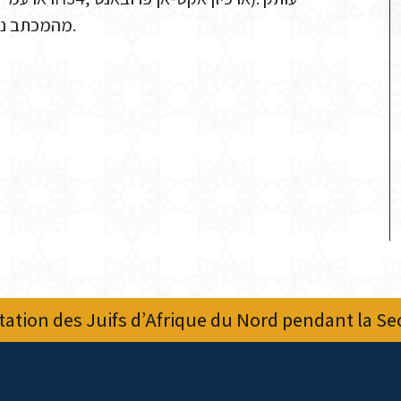
מהמכתב נשלח למושל הכללי של אלג'יריה (ראו באותו תיק, עמ' 7697).
ation des Juifs d’Afrique du Nord pendant la S