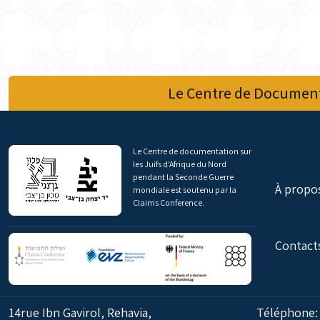
Le Centre de Document
Le Centre de documentation sur
les Juifs d'Afrique du Nord
pendant la Seconde Guerre
À propo
mondiale est soutenu par la
Claims Conference.
Contact
14rue Ibn Gavirol, Rehavia,
Téléphone