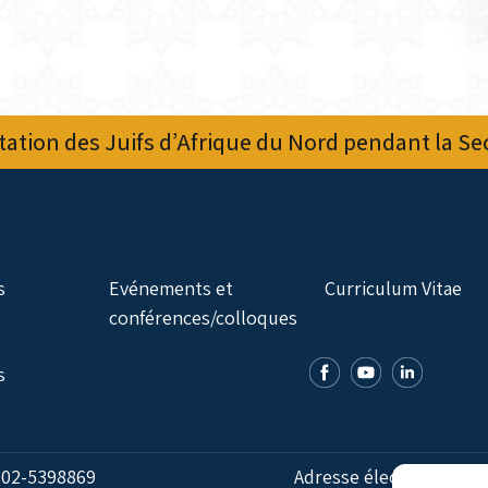
ation des Juifs d’Afrique du Nord pendant la S
s
Evénements et
Curriculum Vitae
conférences/colloques
s
:
02-5398869
Adresse électronique: