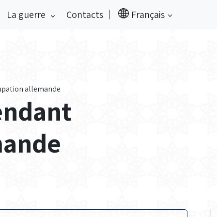
La guerre
Contacts
Français
cupation allemande
pendant
mande