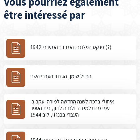
Vous pourriez également
être intéressé par
פנקס הפלוגה, המדבר המערבי 1942 (?)
החייל שומן, הגדוד העברי השני
איחולי ברכה לשנה החדשה למורה יעקב בן
עמי מהתלמידה יולנדה לוזון, בית הספר
העברי בבנגזי, לוב 1944
בית הספר העברי בבנגאזי, דו »ח 1944