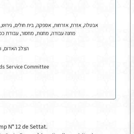
אבטלה, אזרח, אזרחות, אספקה, בית חולים, גירוש,
מחנה עבודה, מחנות, מחסור, עבודת כפי
הצלב האדום, ו)
nds Service Committee
mp N° 12 de Settat.