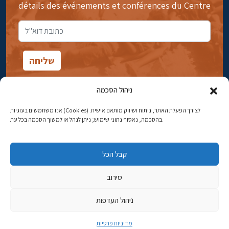
détails des événements et conférences du Centre
ניהול הסכמה
אנו משתמשים בעוגיות (Cookies) לצורך הפעלת האתר, ניתוח ושיווק מותאם אישית.
14rue Ibn Gavirol, Rehavia, Jérusalem
בהסכמה, נאסוף נתוני שימוש; ניתן לנהל או למשוך הסכמה בכל עת.
Téléphone:
02-5398869
קבל הכל
Adresse électronique:
najww2@ybz.org.il
סירוב
Tous droits réservés -© Yitzhak Ben-Zvi Jérusalem
ניהול העדפות
פיתוח אתרים
מדיניות פרטיות