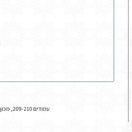
א
ארכיון הממוריאל בפאריס, תיק אלג'יריה CCCLXXXV, עמודים 209-210, מכון בן צבי