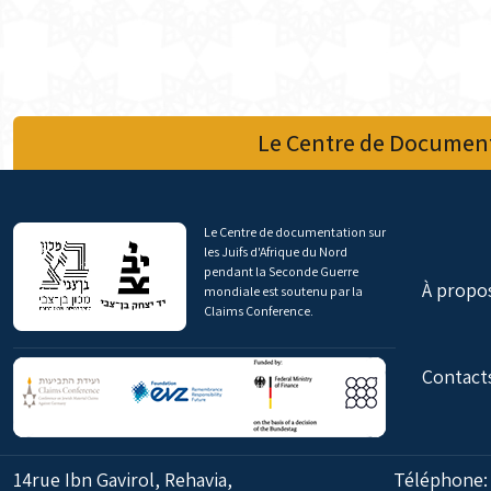
Le Centre de Document
Le Centre de documentation sur
les Juifs d'Afrique du Nord
pendant la Seconde Guerre
À propo
mondiale est soutenu par la
Claims Conference.
Contact
14rue Ibn Gavirol, Rehavia,
Téléphone