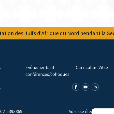
ation des Juifs d’Afrique du Nord pendant la S
s
Evénements et
Curriculum Vitae
conférences/colloques
s
:
02-5398869
Adresse électronique: