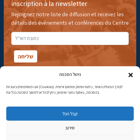
inscription à la newsletter
Rejoignez notre liste de diffusion et recevez les
détails des événements et conférences du Centre
ניהול הסכמה
אנו משתמשים בעוגיות (Cookies) לצורך הפעלת האתר, ניתוח ושיווק מותאם אישית.
14rue Ibn Gavirol, Rehavia, Jérusalem
בהסכמה, נאסוף נתוני שימוש; ניתן לנהל או למשוך הסכמה בכל עת.
Téléphone:
02-5398869
קבל הכל
Adresse électronique:
najww2@ybz.org.il
סירוב
Tous droits réservés -© Yitzhak Ben-Zvi Jérusalem