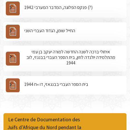
פנקס הפלוגה, המדבר המערבי 1942 (?)
החייל שומן, הגדוד העברי השני
איחולי ברכה לשנה החדשה למורה יעקב בן עמי
מהתלמידה יולנדה לוזון, בית הספר העברי בבנגזי, לוב
1944
בית הספר העברי בבנגאזי, דו »ח 1944
Le Centre de Documentation des
Juifs d’Afrique du Nord pendant la