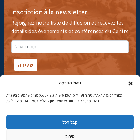
inscription à la newsletter
Rejoignez notre liste de diffusion et recevez les
détails des événements et conférences du Centre
ניהול הסכמה
אנו משתמשים בעוגיות (Cookies) לצורך הפעלת האתר, ניתוח ושיווק מותאם אישית.
14rue Ibn Gavirol, Rehavia, Jérusalem
בהסכמה, נאסוף נתוני שימוש; ניתן לנהל או למשוך הסכמה בכל עת.
Téléphone:
02-5398869
קבל הכל
Adresse électronique:
najww2@ybz.org.il
סירוב