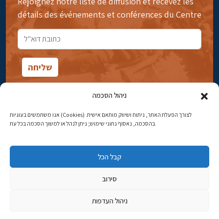
Rejoignez notre liste de diffusion et recevez les
détails des événements et conférences du Centre
ניהול הסכמה
אנו משתמשים בעוגיות (Cookies) לצורך הפעלת האתר, ניתוח ושיווק מותאם אישית.
14rue Ibn Gavirol, Rehavia, Jérusalem
בהסכמה, נאסוף נתוני שימוש; ניתן לנהל או למשוך הסכמה בכל עת.
Téléphone:
02-5398869
קבל הכל
Adresse électronique:
najww2@ybz.org.il
סירוב
Tous droits réservés -© Yitzhak Ben-Zvi Jérusalem
ניהול העדפות
פיתוח אתרים