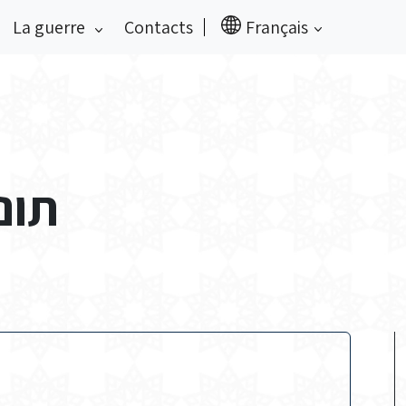
La guerre
Contacts
Français
תוניס 