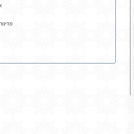
א
מדינות