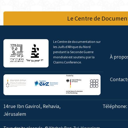
Le Centre de Document
Le Centre de documentation sur
les Juifs d'Afrique du Nord
pendant la Seconde Guerre
À propo
mondiale est soutenu par la
Claims Conference.
Contact
14rue Ibn Gavirol, Rehavia,
Téléphone
Jérusalem