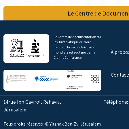
Le Centre de Document
Le Centre de documentation sur
les Juifs d'Afrique du Nord
pendant la Seconde Guerre
À propo
mondiale est soutenu par la
Claims Conference.
Contact
14rue Ibn Gavirol, Rehavia,
Téléphone
Jérusalem
Tous droits réservés -© Yitzhak Ben-Zvi Jérusalem