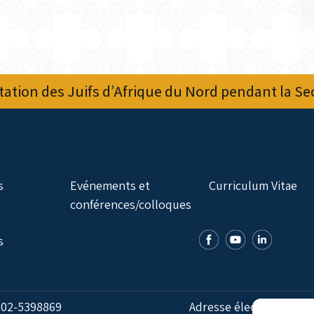
ation des Juifs d’Afrique du Nord pendant la S
s
Evénements et
Curriculum Vitae
conférences/colloques
s
:
02-5398869
Adresse électronique: