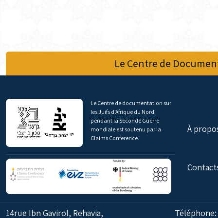
Le Centre de Document
Le Centre de documentation sur
les Juifs d'Afrique du Nord
pendant la Seconde Guerre
À propo
mondiale est soutenu par la
Claims Conference.
Contact
14rue Ibn Gavirol, Rehavia,
Téléphone