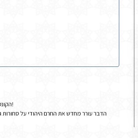
הקונסול בלארש מתלונן שחומר נאצי אנטישמי חולק בקרב יהודים!
הדבר עורר מחדש את החרם היהודי על סחורות גר