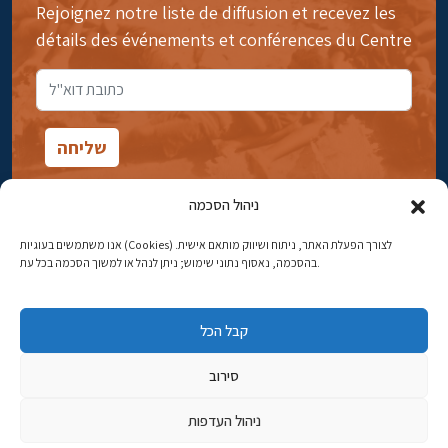
Rejoignez notre liste de diffusion et recevez les
détails des événements et conférences du Centre
ניהול הסכמה
אנו משתמשים בעוגיות (Cookies) לצורך הפעלת האתר, ניתוח ושיווק מותאם אישית.
14rue Ibn Gavirol, Rehavia, Jérusalem
בהסכמה, נאסוף נתוני שימוש; ניתן לנהל או למשוך הסכמה בכל עת.
Téléphone:
02-5398869
קבל הכל
Adresse électronique:
najww2@ybz.org.il
סירוב
Tous droits réservés -© Yitzhak Ben-Zvi Jérusalem
ניהול העדפות
פיתוח אתרים