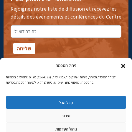
Rejoignez notre liste de diffusion et recevez les
détails des événements et conférences du Centre
ניהול הסכמה
אנו משתמשים בעוגיות (Cookies) לצורך הפעלת האתר, ניתוח ושיווק מותאם אישית.
14rue Ibn Gavirol, Rehavia, Jérusalem
בהסכמה, נאסוף נתוני שימוש; ניתן לנהל או למשוך הסכמה בכל עת.
Téléphone:
02-5398869
קבל הכל
Adresse électronique:
najww2@ybz.org.il
סירוב
Tous droits réservés -© Yitzhak Ben-Zvi Jérusalem
ניהול העדפות