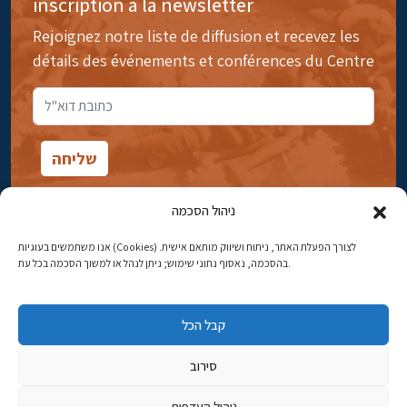
inscription à la newsletter
Rejoignez notre liste de diffusion et recevez les
détails des événements et conférences du Centre
ניהול הסכמה
אנו משתמשים בעוגיות (Cookies) לצורך הפעלת האתר, ניתוח ושיווק מותאם אישית.
14rue Ibn Gavirol, Rehavia, Jérusalem
בהסכמה, נאסוף נתוני שימוש; ניתן לנהל או למשוך הסכמה בכל עת.
Téléphone:
02-5398869
קבל הכל
Adresse électronique:
najww2@ybz.org.il
סירוב
Tous droits réservés -© Yitzhak Ben-Zvi Jérusalem
ניהול העדפות