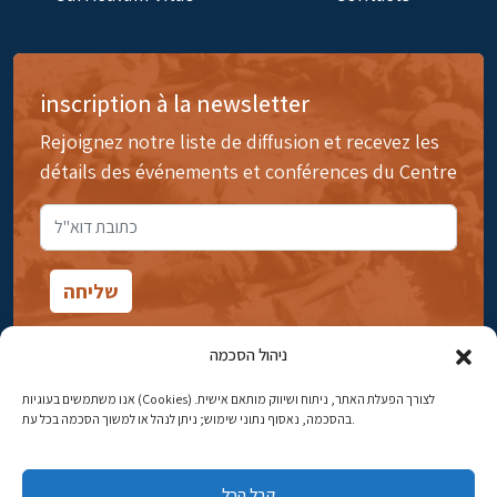
inscription à la newsletter
Rejoignez notre liste de diffusion et recevez les
détails des événements et conférences du Centre
ניהול הסכמה
אנו משתמשים בעוגיות (Cookies) לצורך הפעלת האתר, ניתוח ושיווק מותאם אישית.
14rue Ibn Gavirol, Rehavia, Jérusalem
בהסכמה, נאסוף נתוני שימוש; ניתן לנהל או למשוך הסכמה בכל עת.
Téléphone:
02-5398869
קבל הכל