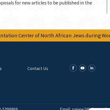
osals for new articles to be published in the
tation Center of North African Jews during Worl
s
Contact Us
2-5398869
Email:
najww2@ybz.org.il