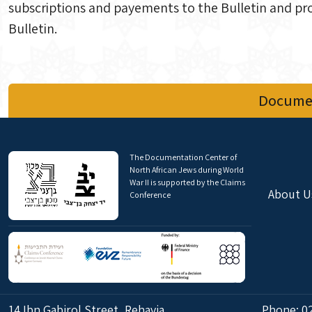
subscriptions and payements to the Bulletin and prop
Bulletin.
Documen
The Documentation Center of
North African Jews during World
War II is supported by the Claims
About U
Conference
14 Ibn Gabirol Street, Rehavia,
Phone:
0