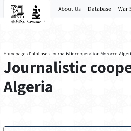
Skip to main content
About Us
Database
War 
Homepage
Database
Journalistic cooperation Morocco-Alger
Journalistic coop
Algeria