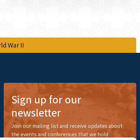
d War II
Sign up for our
newsletter
Join our mailing list and receive updates about
the events and conferences that we hold