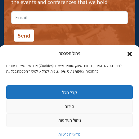
the events and conferences that we hold
ניהול הסכמה
אנו משתמשים בעוגיות (Cookies) לצורך הפעלת האתר, ניתוח ושיווק מותאם אישית.
14 Ibn Gabirol Street, Rehavia, Jerusalem
בהסכמה, נאסוף נתוני שימוש; ניתן לנהל או למשוך הסכמה בכל עת.
Phone:
02-5398869
קבל הכל
Email:
najww2@ybz.org.il
סירוב
© All rights reserved to Yad Izhak Ben-Zvi Jerusalem
ניהול העדפות
פיתוח אתרים
מדיניות פרטיות