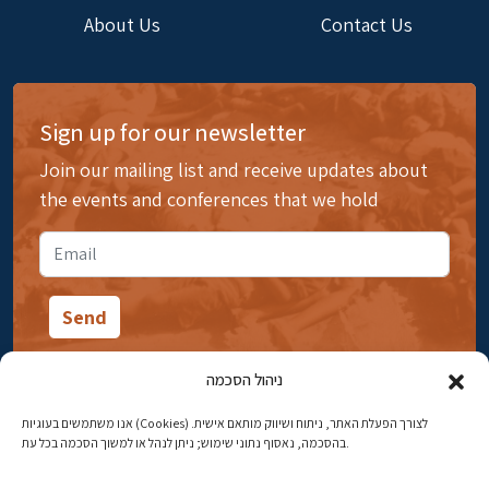
About Us
Contact Us
Sign up for our newsletter
Join our mailing list and receive updates about
the events and conferences that we hold
ניהול הסכמה
אנו משתמשים בעוגיות (Cookies) לצורך הפעלת האתר, ניתוח ושיווק מותאם אישית.
14 Ibn Gabirol Street, Rehavia, Jerusalem
בהסכמה, נאסוף נתוני שימוש; ניתן לנהל או למשוך הסכמה בכל עת.
Phone:
02-5398869