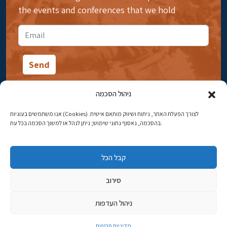
the events and conferences that we hold
ניהול הסכמה
אנו משתמשים בעוגיות (Cookies) לצורך הפעלת האתר, ניתוח ושיווק מותאם אישית.
14 Ibn Gabirol Street, Rehavia, Jerusalem
בהסכמה, נאסוף נתוני שימוש; ניתן לנהל או למשוך הסכמה בכל עת.
Phone:
02-5398869
קבל הכל
Email:
najww2@ybz.org.il
סירוב
© All rights reserved to Yad Izhak Ben-Zvi Jerusalem
ניהול העדפות
פיתוח אתרים
מדיניות פרטיות