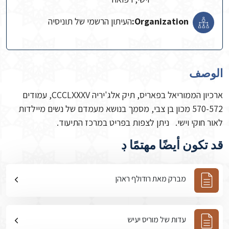
Organization:
העיתון הרשמי של תוניסיה
الوصف
ארכיון הממוריאל בפאריס, תיק אלג'יריה CCCLXXXV, עמודים
570-572 מכון בן צבי, מסמך בנושא מעמדם של נשים מיילדות
לאור חוקי וישי. ניתן לצפות בפריט במרכז התיעוד.
قد تكون أيضًا مهتمًا ڊ
מברק מאת רודולף ראהן
עדות של מוריס יעיש