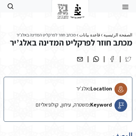
Skip to main conten
الصفحة الرئيسية
قاعدة بيانات
מכתב חוזר לפרקליט המדינה באלג’יר
מכתב חוזר לפרקליט המדינה באלג’יר
Location:
אלג'יר
Keyword:
משטרה, עיתון, קולוניאליזם
الوصف