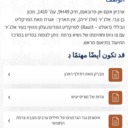
ארכיון אקס-אן-פרובאנס, תיק 9H49, עמ' 1410, מכון
בן-צבי. אלג'יר (אלג'יריה), אין תאריך: אגרת מאת הפרקליט
הכללי (ראולט – Rault) לפרקליט המדינה.עלון מזויף בעיר אלג'יר
עם צו גיוס וחתימתו של נשיא צרפת ניתן לצפות בפריט במרכז
התיעוד בתיאום מראש.
قد تكون أيضًا مهتمًا ڊ
מברק מאת רודולף ראהן
עדות של מוריס יעיש
אימונים נגד הגרמנים של חיילים ערבים מצבא צרפת
החופשי