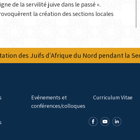
e de la servilité juive dans le passé ».
ovoquèrent la création des sections locales
ation des Juifs d’Afrique du Nord pendant la S
s
Evénements et
Curriculum Vitae
conférences/colloques
s