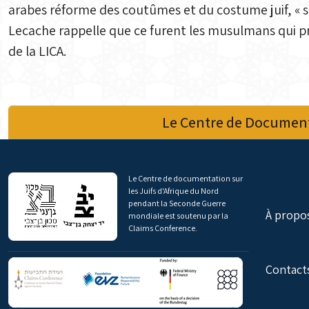
arabes réforme des coutûmes et du costume juif, « sign
Lecache rappelle que ce furent les musulmans qui pr
de la LICA.
Le Centre de Document
Le Centre de documentation sur
les Juifs d'Afrique du Nord
pendant la Seconde Guerre
À propo
mondiale est soutenu par la
Claims Conference.
Contact