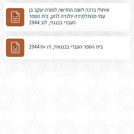
איחולי ברכה לשנה החדשה למורה יעקב בן
עמי מהתלמידה יולנדה לוזון, בית הספר
העברי בבנגזי, לוב 1944
בית הספר העברי בבנגאזי, דו »ח 1944