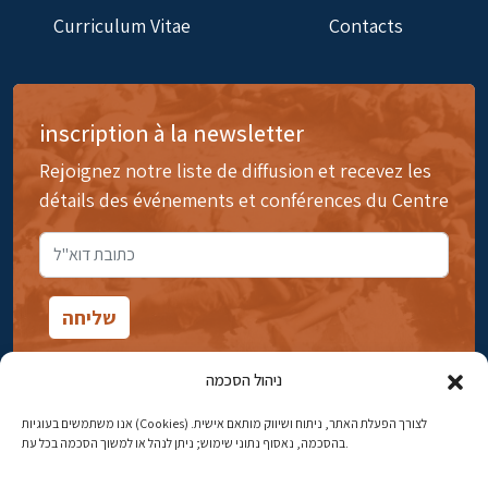
Curriculum Vitae
Contacts
inscription à la newsletter
Rejoignez notre liste de diffusion et recevez les
détails des événements et conférences du Centre
ניהול הסכמה
אנו משתמשים בעוגיות (Cookies) לצורך הפעלת האתר, ניתוח ושיווק מותאם אישית.
14rue Ibn Gavirol, Rehavia, Jérusalem
בהסכמה, נאסוף נתוני שימוש; ניתן לנהל או למשוך הסכמה בכל עת.
Téléphone:
02-5398869