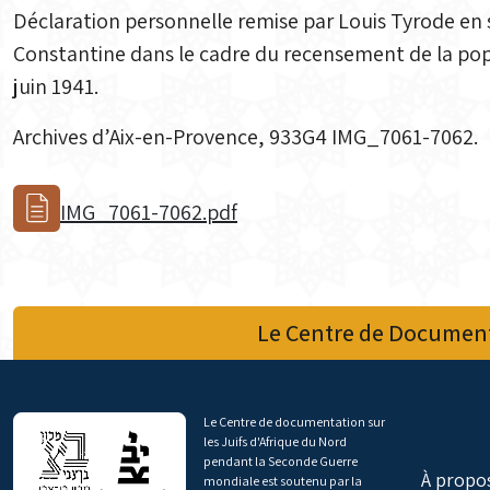
Déclaration personnelle remise par Louis Tyrode en 
Constantine dans le cadre du recensement de la popul
juin 1941.
Archives d’Aix-en-Provence, 933G4 IMG_7061-7062.
IMG_7061-7062.pdf
Le Centre de Document
Le Centre de documentation sur
les Juifs d'Afrique du Nord
pendant la Seconde Guerre
À propo
mondiale est soutenu par la