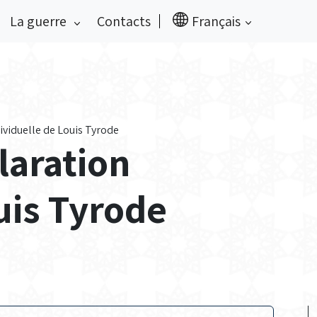
La guerre
Contacts
Français
ividuelle de Louis Tyrode
laration
uis Tyrode