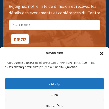
Rejoignez notre liste de diffusion et recevez les
détails des événements et conférences du Centre
ניהול הסכמה
אנו משתמשים בעוגיות (Cookies) לצורך הפעלת האתר, ניתוח ושיווק מותאם אישית.
14rue Ibn Gavirol, Rehavia, Jérusalem
בהסכמה, נאסוף נתוני שימוש; ניתן לנהל או למשוך הסכמה בכל עת.
Téléphone:
02-5398869
קבל הכל
Adresse électronique:
najww2@ybz.org.il
סירוב
Tous droits réservés -© Yitzhak Ben-Zvi Jérusalem
ניהול העדפות