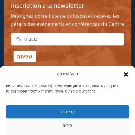
inscription à la newsletter
Rejoignez notre liste de diffusion et recevez les
détails des événements et conférences du Centre
ניהול הסכמה
אנו משתמשים בעוגיות (Cookies) לצורך הפעלת האתר, ניתוח ושיווק מותאם אישית.
14rue Ibn Gavirol, Rehavia, Jérusalem
בהסכמה, נאסוף נתוני שימוש; ניתן לנהל או למשוך הסכמה בכל עת.
Téléphone:
02-5398869
קבל הכל
Adresse électronique:
najww2@ybz.org.il
סירוב
Tous droits réservés -© Yitzhak Ben-Zvi Jérusalem