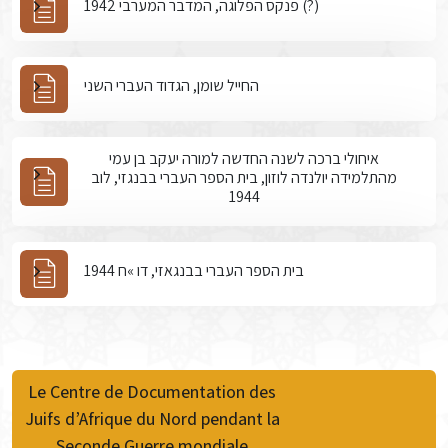
פנקס הפלוגה, המדבר המערבי 1942 (?)
החייל שומן, הגדוד העברי השני
איחולי ברכה לשנה החדשה למורה יעקב בן עמי
מהתלמידה יולנדה לוזון, בית הספר העברי בבנגזי, לוב
1944
בית הספר העברי בבנגאזי, דו »ח 1944
Le Centre de Documentation des
Juifs d’Afrique du Nord pendant la
Seconde Guerre mondiale