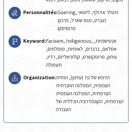
Goering, היטלר אדולף, ליוטאי
Personnalités:
הוברט, נוגס שארל, פרנקו
פרנסיסקו
Facisem, Indigenous, אנטישמיות,
Keyword:
אסלאם, ברברים, לאומיות, מוסלמים,
עיתון, פרוטקטורט, קולוניאליזם, רדיו,
תעמולה
הדפש של פז (עיתון), החזית
Organization:
העממית, המפלגה החברתית
הצרפתית, המפלגה העממית
הצרפתית, הקונפדרציה הכללית של
העבודה