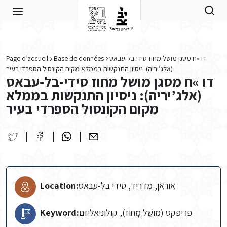
Skip to main content
דו »ח מסגן מושל מחוז סידי-בל-עבאס
Base de données
Page d’accueil
(אלג’יריה): ניסיון התנקשות בממלא מקום הקונסול הספרדי בעיר
דו »ח מסגן מושל מחוז סידי-בל-עבאס
(אלג’יריה): ניסיון התנקשות בממלא
מקום הקונסול הספרדי בעיר
אוראן, מדריד, סידי בל-עבאס
Location:
פריפקט (מוֹשֵׁל מָחוֹז), קולוניאליזם
Keyword: