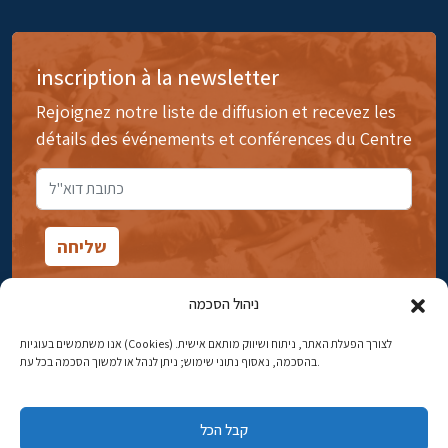
inscription à la newsletter
Rejoignez notre liste de diffusion et recevez les
détails des événements et conférences du Centre
ניהול הסכמה
אנו משתמשים בעוגיות (Cookies) לצורך הפעלת האתר, ניתוח ושיווק מותאם אישית.
14rue Ibn Gavirol, Rehavia, Jérusalem
בהסכמה, נאסוף נתוני שימוש; ניתן לנהל או למשוך הסכמה בכל עת.
Téléphone:
02-5398869
קבל הכל
Adresse électronique:
najww2@ybz.org.il