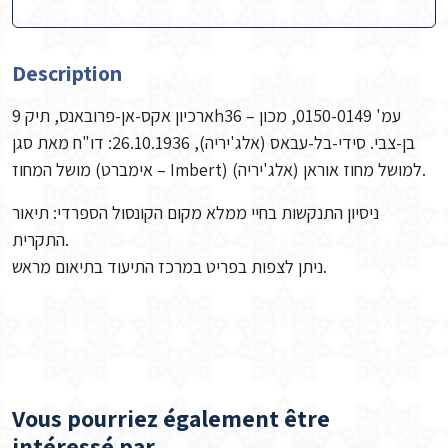
Description
ארכיון אקס-אן-פרובאנס, תיק 9h36 – עמ' 0150-0149, מכון
בן-צבי. סידי-בל-עבאס (אלג'יריה), 26.10.1936: דו"ח מאת סגן
מושל המחוז (אימברט – Imbert) למושל מחוז אוראן (אלג'יריה).
ניסיון התנקשות בחיי ממלא מקום הקונסול הספרדי: תיאור
התקרית.
ניתן לצפות בפריט במרכז התיעוד בתיאום מראש.
Vous pourriez également être
intéressé par