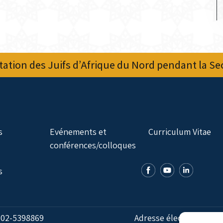
ation des Juifs d’Afrique du Nord pendant la S
s
Evénements et
Curriculum Vitae
conférences/colloques
s
:
02-5398869
Adresse électronique: