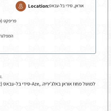
Location:
אוראן, סידי בל-עבאס
פריפקט (מוֹשֵׁל
המפלגה 
ארכיון אקס-אן-פרובאנס, תיק 9H36, עמ' 0041, מכון בן-צבי.