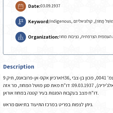
Date:
03.09.1937
Keyword:
Indigenous,  מָחוֹז), קולוניאליזם
Organization:
העממית הצרפתית, נציבות מחוז
Description
סידי בל-עבאס (אלג'יריה), 09.03.1937: דו"ח מאת סגן מושל המחוז, מר אזה-Aze, למושל מחוז אוראן באלג'יריה.
דו"ח מצב בעקבות הפגנות בעיר קטנה במחוז אוראן.
ניתן לצפות בפריט במרכז התיעוד בתיאום מראש.