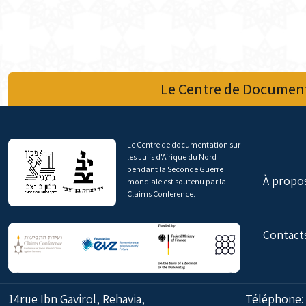
Le Centre de Document
Le Centre de documentation sur
les Juifs d'Afrique du Nord
pendant la Seconde Guerre
À propo
mondiale est soutenu par la
Claims Conference.
Contact
14rue Ibn Gavirol, Rehavia,
Téléphone