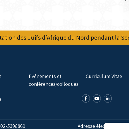
ation des Juifs d’Afrique du Nord pendant la S
s
Evénements et
Curriculum Vitae
conférences/colloques
s
:
02-5398869
Adresse électronique: