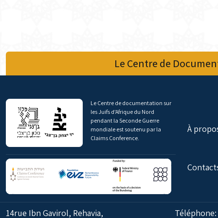
Le Centre de Document
Le Centre de documentation sur
les Juifs d'Afrique du Nord
pendant la Seconde Guerre
À propo
mondiale est soutenu par la
Claims Conference.
Contact
14rue Ibn Gavirol, Rehavia,
Téléphone