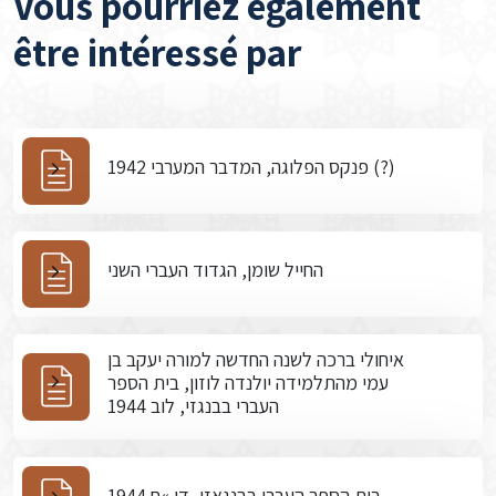
Vous pourriez également
être intéressé par
פנקס הפלוגה, המדבר המערבי 1942 (?)
החייל שומן, הגדוד העברי השני
איחולי ברכה לשנה החדשה למורה יעקב בן
עמי מהתלמידה יולנדה לוזון, בית הספר
העברי בבנגזי, לוב 1944
בית הספר העברי בבנגאזי, דו »ח 1944