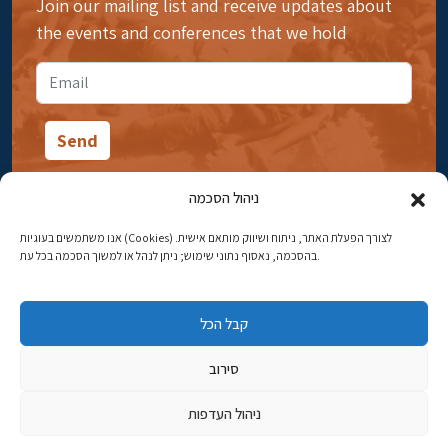
Join our mailing list and receive updates about
the events and conferences that we hold
ניהול הסכמה
אנו משתמשים בעוגיות (Cookies) לצורך הפעלת האתר, ניתוח ושיווק מותאם אישית.
14 Ibn Gabirol Street, Rehavia, Jerusalem
בהסכמה, נאסוף נתוני שימוש; ניתן לנהל או למשוך הסכמה בכל עת.
Phone:
02-5398869
קבל הכל
Email:
najww2@ybz.org.il
סירוב
© All rights reserved to Yad Izhak Ben-Zvi Jerusalem
ניהול העדפות
פיתוח אתרים