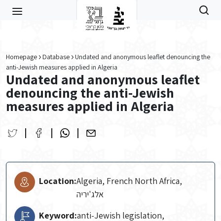
Skip to main content
Homepage
Database
Undated and anonymous leaflet denouncing the
anti-Jewish measures applied in Algeria
Undated and anonymous leaflet
denouncing the anti-Jewish
measures applied in Algeria
Location:
Algeria, French North Africa,
אלג'יריה
Keyword:
anti-Jewish legislation,