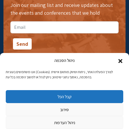
Join our mailing list and receive updates about
the events and conferences that we hold
ניהול הסכמה
אנו משתמשים בעוגיות (Cookies) לצורך הפעלת האתר, ניתוח ושיווק מותאם אישית.
14 Ibn Gabirol Street, Rehavia, Jerusalem
בהסכמה, נאסוף נתוני שימוש; ניתן לנהל או למשוך הסכמה בכל עת.
Phone:
02-5398869
קבל הכל
Email:
najww2@ybz.org.il
סירוב
© All rights reserved to Yad Izhak Ben-Zvi Jerusalem
ניהול העדפות
פיתוח אתרים