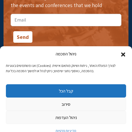
the events and conferences that we hold
ניהול הסכמה
אנו משתמשים בעוגיות (Cookies) לצורך הפעלת האתר, ניתוח ושיווק מותאם אישית.
14 Ibn Gabirol Street, Rehavia, Jerusalem
בהסכמה, נאסוף נתוני שימוש; ניתן לנהל או למשוך הסכמה בכל עת.
Phone:
02-5398869
קבל הכל
Email:
najww2@ybz.org.il
סירוב
© All rights reserved to Yad Izhak Ben-Zvi Jerusalem
ניהול העדפות
פיתוח אתרים
מדיניות פרטיות