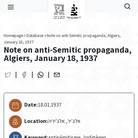
Skip to main content
Homepage
Database
Note on anti-Semitic propaganda, Algiers,
January 18, 1937
Note on anti-Semitic propaganda,
Algiers, January 18, 1937
Date:
18.01.1937
Location:
אלג'יר, אלג'יריה
Keyword:
antisémitisme, Indigènes,