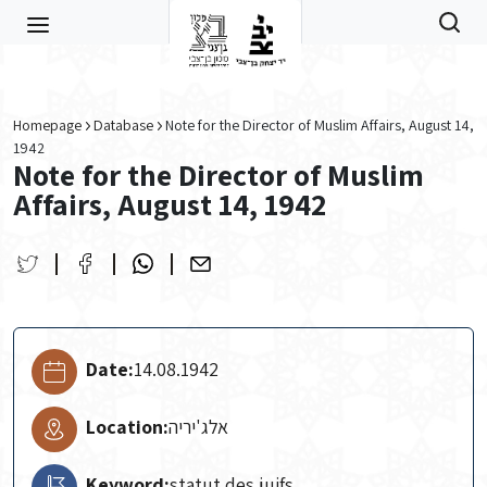
Skip to main content
Homepage
Database
Note for the Director of Muslim Affairs, August 14,
1942
Note for the Director of Muslim
Affairs, August 14, 1942
Date:
14.08.1942
Location:
אלג'יריה
Keyword:
statut des juifs