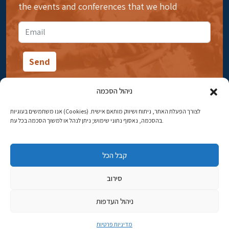
the events and conferences that we hold
ניהול הסכמה
אנו משתמשים בעוגיות (Cookies) לצורך הפעלת האתר, ניתוח ושיווק מותאם אישית.
14 Ibn Gabirol Street, Rehavia, Jerusalem
בהסכמה, נאסוף נתוני שימוש; ניתן לנהל או למשוך הסכמה בכל עת.
Phone:
02-5398869
קבל הכל
Email:
najww2@ybz.org.il
סירוב
© All rights reserved to Yad Izhak Ben-Zvi Jerusalem
ניהול העדפות
פיתוח אתרים
מדיניות פרטיות