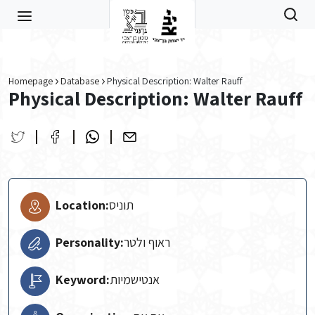
Skip to main content
Homepage
Database
Physical Description: Walter Rauff
Physical Description: Walter Rauff
Location:
תוניס
Personality:
ראוף ולטר
Keyword:
אנטישמיות