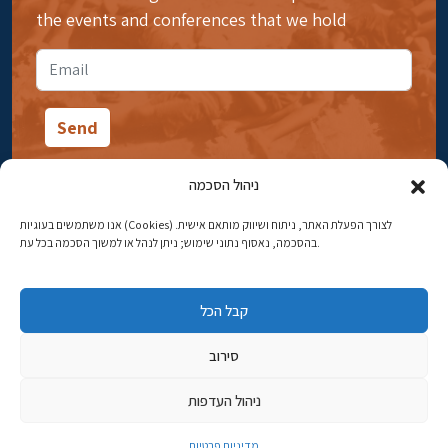
the events and conferences that we hold
ניהול הסכמה
אנו משתמשים בעוגיות (Cookies) לצורך הפעלת האתר, ניתוח ושיווק מותאם אישית.
14 Ibn Gabirol Street, Rehavia, Jerusalem
בהסכמה, נאסוף נתוני שימוש; ניתן לנהל או למשוך הסכמה בכל עת.
Phone:
02-5398869
קבל הכל
Email:
najww2@ybz.org.il
סירוב
© All rights reserved to Yad Izhak Ben-Zvi Jerusalem
ניהול העדפות
פיתוח אתרים
מדיניות פרטיות