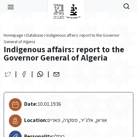
Skip to main content
Homepage
Database
Indigenous affairs: report to the Governor
General of Algeria
Indigenous affairs: report to the
Governor General of Algeria
Date:
10.01.1936
Location:
אוראן, אלג'יר, מסקרה, פאריס
Personality:
רוסלו