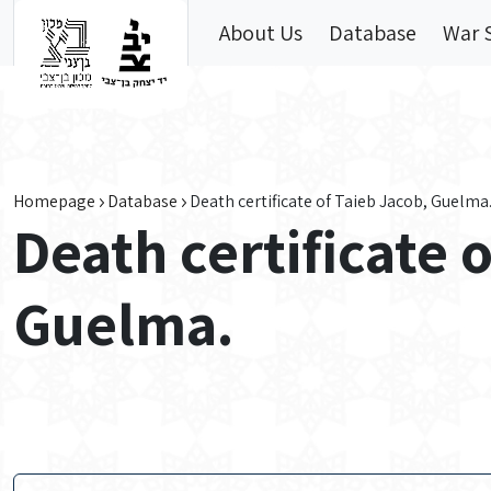
Skip to main content
About Us
Database
War 
Homepage
Database
Death certificate of Taieb Jacob, Guelma
Death certificate 
Guelma.