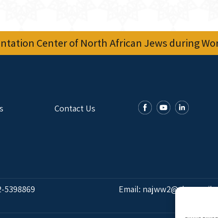
tation Center of North African Jews during Worl
s
Contact Us
2-5398869
Email:
najww2@ybz.org.il