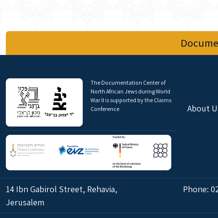
Documen
The Documentation Center of
North African Jews during World
War II is supported by the Claims
About U
Conference
14 Ibn Gabirol Street, Rehavia,
Phone:
0
Jerusalem