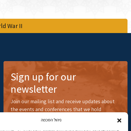
d War II
Sign up for our
newsletter
Join our mailing list and receive updates about
the events and conferences that we hold
ניהול הסכמה