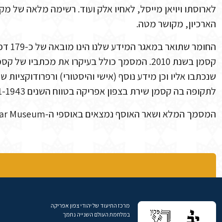
לארוסתו ויויאן מייסל, לאחיו אלק ועוד. רשימה מלאה של מק
הארכיון, מקושר מטה.
קסמן בשנת 2010. המסמך כולל בעיקרו את מכתבי
שנכתבו אליו וכן מידע נוסף (אישי והיסטורי) ורפרודוקציות 
לתקופה בה קסמן שירת בצפון אפריקה בטווח השנים 1941-1943.
המסמך המלא ושאר האוסף נמצאים באוספי ה-Imperial War Museum,
מרכז התיעוד של יהודי צפון אפריקה
במלחמת העולם השנייה נתמך