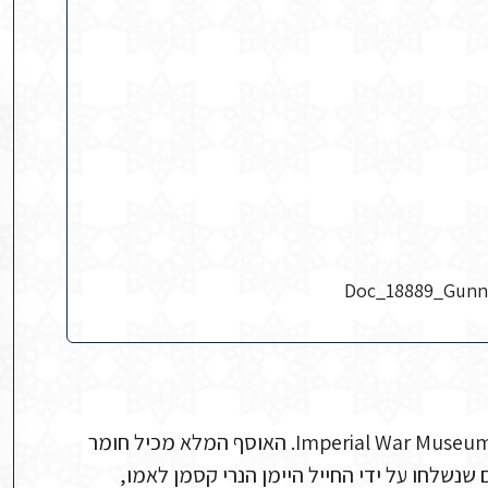
Doc_18889_Gunne
חומר מתוך אוסף Private Papers of H H Kassman של ה-Imperial War Museum. האוסף המלא מכיל חומר
מברקים שנשלחו על ידי החייל היימן הנרי קסמן לאמו,