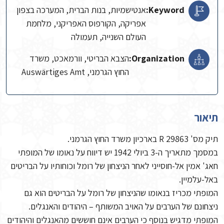
Keyword:
אנטישמיות, בנות הברית, המערכה בצפון
אפריקה, הקורפוס האפריקני, מלחמת
העולם השנייה, תעמולה
Organization:
הצבא הבריטי, וורמאכט, משרד
החוץ הגרמני, Auswärtiges Amt
תיאור
תיק מס' R 29863 בארכיון משרד החוץ הגרמני.
במסמך מתאריך ה-3 ביולי 1942 יש דיווח על נאומו של המופתי
חאג' אמין אל-חוסייני לאחר הניצחון של רומל וכוחותיו על הבריטים
באל-עלמיין.
המופתי מכריז בנאומו שהניצחון של רומל על הבריטים הוא גם
ניצחונם של הערבים על האויב המשותף – היהודים והאנגלים.
המופתי מדגיש בנוסף כי הערבים אינם חוששים מהאנגלים והיהודים