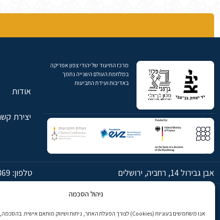
מרכז התיעוד של יהודי צפון אפריקה
במלחמת העולם השנייה נתמך
באדיבות ועידת התביעות
אודות
יצירת קשר
אבן גבירול 14, רחביה, ירושלים
טלפון:
869
ניהול הסכמה
© כל הזכויות שמורות ליד יצחק בן-צבי ירושלים
אנו משתמשים בעוגיות (Cookies) לצורך הפעלת האתר, ניתוח ושיווק מותאם אישית. בהס