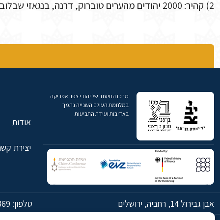
2) קהיר: 2000 יהודים מהערים טוברוק, דרנה, בנגאזי שבלוב, שוחררו ממחנה הריכוז ג'יאדו שבטריפוליטניה.
מרכז התיעוד של יהודי צפון אפריקה
במלחמת העולם השנייה נתמך
באדיבות ועידת התביעות
אודות
יצירת קשר
אבן גבירול 14, רחביה, ירושלים
טלפון:
869