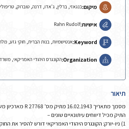
מיקום:
בנגאזי, ברלין, ג'אדו, דרנה, טוברוק, טריפולי, 
אישיות:
Rahn Rudolf
Keyword:
אנטישמיות, בנות הברית, חוקי גזע, מל
Organization:
הקונגרס היהודי האמריקאי, משרד החוץ הגרמני
תיאור
מסמך מתאריך 16.02.1943 מתיק מס' R 27768 מארכיון משרד החוץ הגרמני.
התיק מכיל דיווחים עיתונאיים שונים –
1) ניו-יורק: הקונגרס היהודי האמריקאי דורש להסיר את החוקים האנטי-יהודיים בצפון אפריקה.