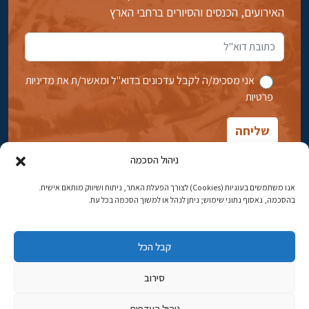
האירועים, הכנסים והסיורים ברחבי הארץ
אני מסכימ/ה לקבל עדכונים בדוא''ל ומאשר/ת את מדיניות
פרטיות
ניהול הסכמה
אנו משתמשים בעוגיות (Cookies) לצורך הפעלת האתר, ניתוח ושיווק מותאם אישית.
בהסכמה, נאסוף נתוני שימוש; ניתן לנהל או למשוך הסכמה בכל עת.
אבן גבירול 14, רחביה, ירושלים
טלפון:
02-5398869
קבל הכל
כתובת דוא"ל:
najww2@ybz.org.il
סירוב
© כל הזכויות שמורות ליד יצחק בן-צבי ירושלים
ניהול העדפות