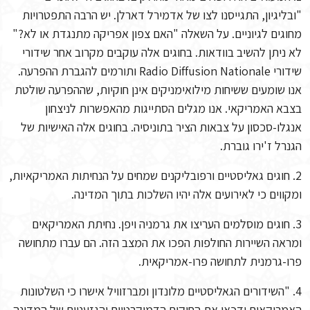
"ובליגיון, התגייסנו לצו של אדמירל דארלן. יש הרבה התפטרויות
מחוגים לגיוניים. על השאלה "האם צפון אפריקה מתנגדת או לא?"
לא ניתן להשיב בוודאות. בחוגים אלה עוקבים מקרוב אחר שידורי
שידורי Radio Diffusion Nationale ותורמים להגברת ההפרעה.
אנו שומעים ששיחות מילואימניקים אינן חוקיות, שההפרעה שולטת
בצבא האמריקאי. אנו מגלים הסתייגות מהאפשרות לניצחון
אנגלו-סכסון על צבאות הציר בתוניסיה. בחוגים אלה האישיות של
הגנרל ז'ירו גוברת.
2. חוגים גאליסטיים ורפובליקנים שמחים על הנחיתות האמריקאיות,
ומקווים כי לאירועים אלה יהיו השלכות בתוך המדינה.
3. חוגים מוסלמים העריצו את גרמניה ויפן. נחיתת האמריקאים
ומראה השיירות החולפות הפכו את המצב הזה. הם עברו מתחושה
פרו-גרמנית לתחושה פרו-אמריקאית.
4. "השידורים הגאליסטיים מלונדון ומברזוויל אישרו כי השלטונות
האמריקאים ידכאו את החוקים הדמוקרטיים והגזעניים של המדינה